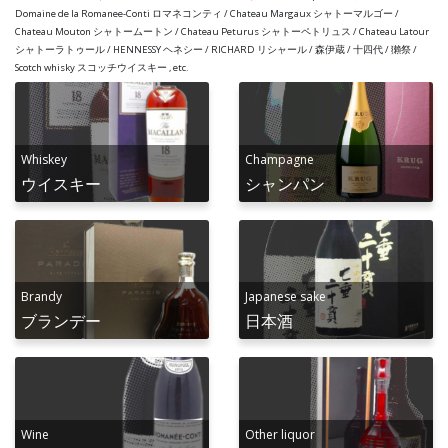
Domaine de la Romanee-Conti ロマネコンティ / Chateau Margaux シャトーマルゴー /
Chateau Mouton シャトームートン / Chateau Peturus シャトーペトリュス / Chateau Latour
シャトーラトゥール / HENNESSY ヘネシー / RICHARD リシャール / 森伊蔵 / 十四代 / 獺祭 /
Scotch whisky スコッチウイスキー , etc.
Whiskey
Champagne
ウイスキー
シャンパン
Brandy
Japanese sake
ブランデー
日本酒
Wine
Other liquor