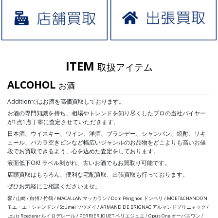
ITEM
取扱アイテム
ALCOHOL
お酒
Additionではお酒を高価買取しております。
お酒の専門知識を持ち、相場やトレンドを知り尽くしたプロの当社バイヤー
が1点1点丁寧に査定させていただきます。
日本酒、ウイスキー、ワイン、洋酒、ブランデー、シャンパン、焼酎、リキ
ュール、バカラ空きビンなど幅広いジャンルのお品物をどこよりも高いお値
段でお買取できるよう、心を込めた査定をしております。
液面低下OK! ラベル剥がれ、古いお酒でもお買取り可能です。
店頭買取はもちろん、便利な宅配買取、出張買取も行っております。
ぜひお気軽にご相談くださいませ。
響 / 山崎 / 白州 / 竹鶴 / MACALLAN マッカラン / Dom Pérignon ドンペリ / MOET&CHANDON
モエ・エ・シャンドン / Soumei ソウメイ / ARMAND DE BRIGNAC アルマンドブリニャック /
Louis Roederer ルイロデレール / PERRIER JOUET ペリエジュエ / Opus One オーパスワン /