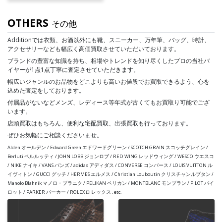
OTHERS
その他
Additionでは衣類、お酒以外にも靴、スニーカー、万年筆、バッグ、時計、
アクセサリーなども幅広く高価買取させていただいております。
ブランドの豊富な知識を持ち、相場やトレンドを知り尽くしたプロの当社バ
イヤーが1点1点丁寧に査定させていただきます。
幅広いジャンルのお品物をどこよりも高いお値段でお買取できるよう、心を
込めた査定をしております。
付属品がないなどメンズ、レディース等年式が古くてもお買取り可能でござ
います。
店頭買取はもちろん、便利な宅配買取、出張買取も行っております。
ぜひお気軽にご相談くださいませ。
Alden オールデン / Edward Green エドワードグリーン / SCOTCH GRAIN スコッチグレイン /
Berluti ベルルッティ / JOHN LOBB ジョンロブ / RED WING レッドウィング / WESCO ウエスコ
/ NIKE ナイキ / VANS バンズ / adidas アディダス / CONVERSE コンバース / LOUIS VUITTON ル
イヴィトン / GUCCI グッチ / HERMES エルメス / Christian Louboutin クリスチャンルブタン /
Manolo Blahnik マノロ・ブラニク / PELIKAN ペリカン / MONTBLANC モンブラン / PILOT パイ
ロット / PARKER パーカー / ROLEXロ レックス , etc.