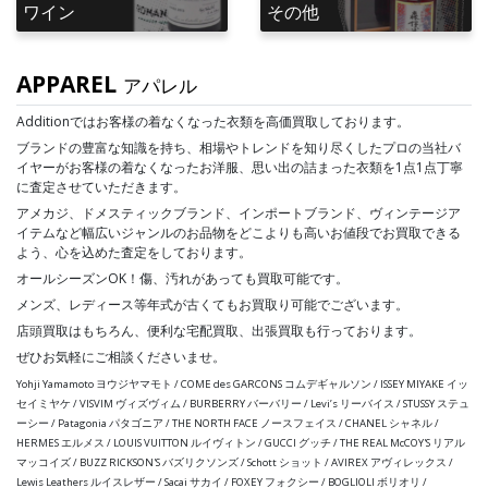
ワイン
その他
APPAREL
アパレル
Additionではお客様の着なくなった衣類を高価買取しております。
ブランドの豊富な知識を持ち、相場やトレンドを知り尽くしたプロの当社バ
イヤーがお客様の着なくなったお洋服、思い出の詰まった衣類を1点1点丁寧
に査定させていただきます。
アメカジ、ドメスティックブランド、インポートブランド、ヴィンテージア
イテムなど幅広いジャンルのお品物をどこよりも高いお値段でお買取できる
よう、心を込めた査定をしております。
オールシーズンOK！傷、汚れがあっても買取可能です。
メンズ、レディース等年式が古くてもお買取り可能でございます。
店頭買取はもちろん、便利な宅配買取、出張買取も行っております。
ぜひお気軽にご相談くださいませ。
Yohji Yamamoto ヨウジヤマモト / COME des GARCONS コムデギャルソン / ISSEY MIYAKE イッ
セイミヤケ / VISVIM ヴィズヴィム / BURBERRY バーバリー / Levi’s リーバイス / STUSSY ステュ
ーシー / Patagonia パタゴニア / THE NORTH FACE ノースフェイス / CHANEL シャネル /
HERMES エルメス / LOUIS VUITTON ルイヴィトン / GUCCI グッチ / THE REAL McCOY'S リアル
マッコイズ / BUZZ RICKSON'S バズリクソンズ / Schott ショット / AVIREX アヴィレックス /
Lewis Leathers ルイスレザー / Sacai サカイ / FOXEY フォクシー / BOGLIOLI ボリオリ /